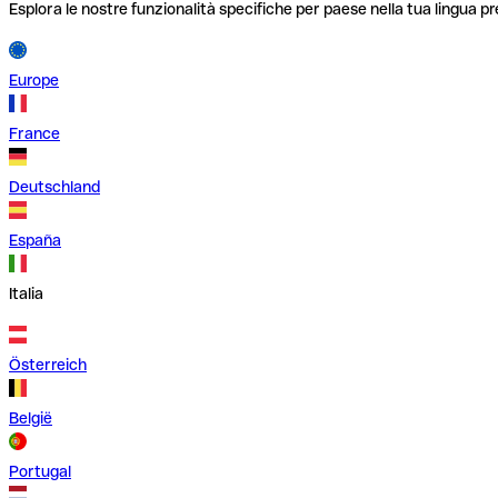
Esplora le nostre funzionalità specifiche per paese nella tua lingua pr
Europe
France
Deutschland
España
Italia
Österreich
België
Portugal