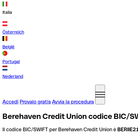
Italia
Österreich
België
Portugal
Nederland
Accedi
Provalo gratis
Avvia la procedura
Berehaven Credit Union codice BIC/SW
Il codice BIC/SWIFT per Berehaven Credit Union è
BERIIE2