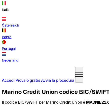
Italia
Österreich
België
Portugal
Nederland
Accedi
Provalo gratis
Avvia la procedura
Marino Credit Union codice BIC/SWIFT,
Il codice BIC/SWIFT per Marino Credit Union è
MADNIE21