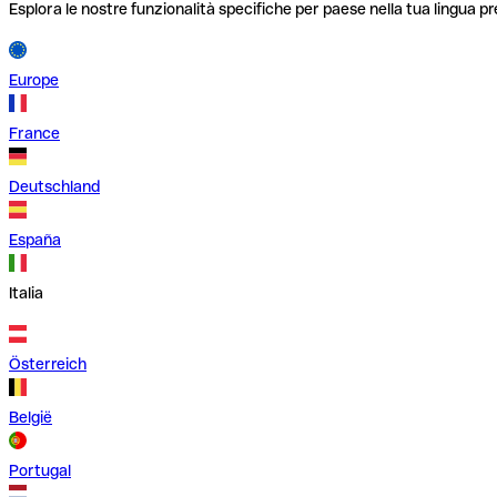
Esplora le nostre funzionalità specifiche per paese nella tua lingua pr
Europe
France
Deutschland
España
Italia
Österreich
België
Portugal