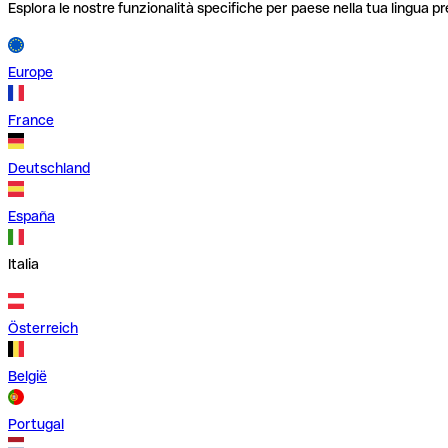
Esplora le nostre funzionalità specifiche per paese nella tua lingua pr
Europe
France
Deutschland
España
Italia
Österreich
België
Portugal