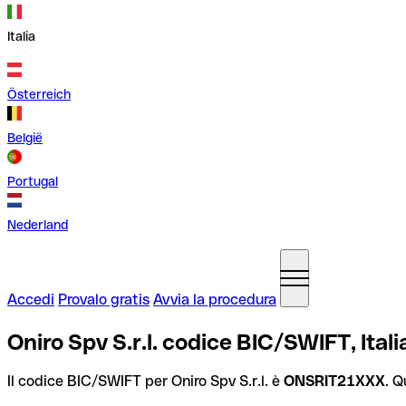
Italia
Österreich
België
Portugal
Nederland
Accedi
Provalo gratis
Avvia la procedura
Oniro Spv S.r.l. codice BIC/SWIFT, Itali
Il codice BIC/SWIFT per Oniro Spv S.r.l. è
ONSRIT21XXX
. Q