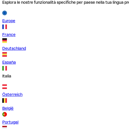
Esplora le nostre funzionalità specifiche per paese nella tua lingua pr
Europe
France
Deutschland
España
Italia
Österreich
België
Portugal