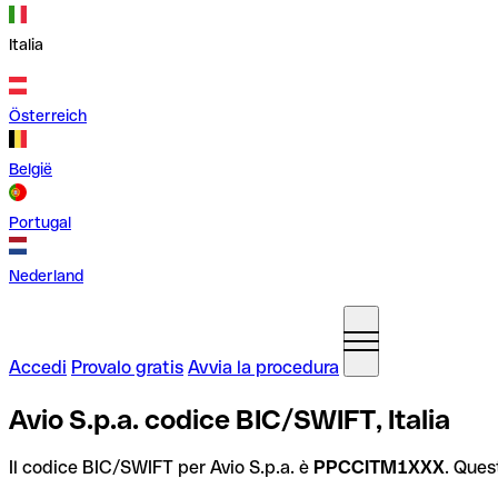
Italia
Österreich
België
Portugal
Nederland
Accedi
Provalo gratis
Avvia la procedura
Avio S.p.a. codice BIC/SWIFT, Italia
Il codice BIC/SWIFT per Avio S.p.a. è
PPCCITM1XXX
. Ques