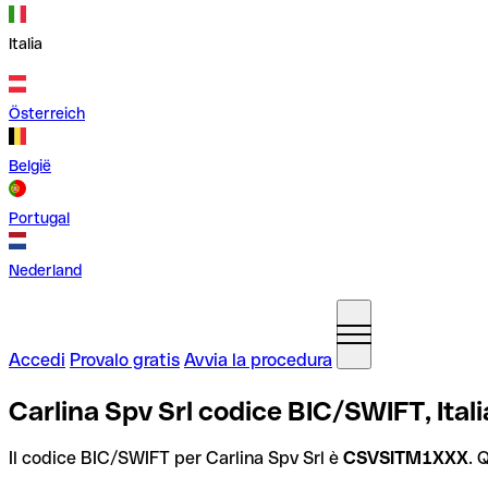
Italia
Österreich
België
Portugal
Nederland
Accedi
Provalo gratis
Avvia la procedura
Carlina Spv Srl codice BIC/SWIFT, Itali
Il codice BIC/SWIFT per Carlina Spv Srl è
CSVSITM1XXX
. 