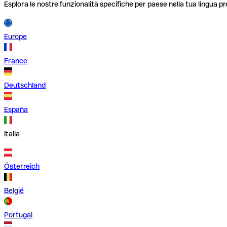
Esplora le nostre funzionalità specifiche per paese nella tua lingua pr
Europe
France
Deutschland
España
Italia
Österreich
België
Portugal