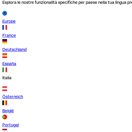
Esplora le nostre funzionalità specifiche per paese nella tua lingua pr
Europe
France
Deutschland
España
Italia
Österreich
België
Portugal