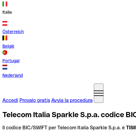
Italia
Österreich
België
Portugal
Nederland
Accedi
Provalo gratis
Avvia la procedura
Telecom Italia Sparkle S.p.a. codice BI
Il codice BIC/SWIFT per Telecom Italia Sparkle S.p.a. è
TIS