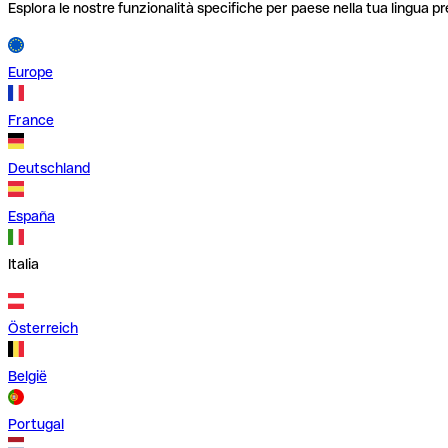
Esplora le nostre funzionalità specifiche per paese nella tua lingua pr
Europe
France
Deutschland
España
Italia
Österreich
België
Portugal