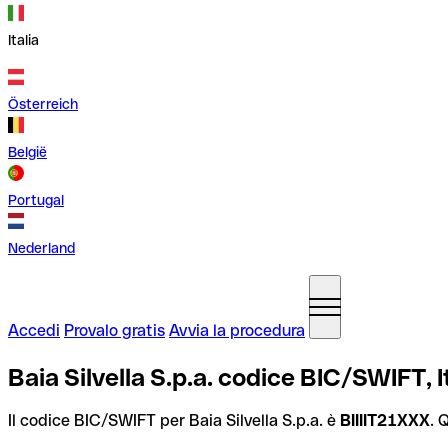
Italia
Österreich
België
Portugal
Nederland
Accedi
Provalo gratis
Avvia la procedura
Baia Silvella S.p.a. codice BIC/SWIFT, I
Il codice BIC/SWIFT per Baia Silvella S.p.a. è
BIIIIT21XXX
. 