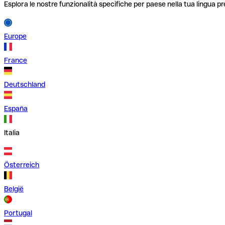
Esplora le nostre funzionalità specifiche per paese nella tua lingua pr
Europe
France
Deutschland
España
Italia
Österreich
België
Portugal