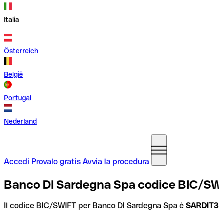
Italia
Österreich
België
Portugal
Nederland
Accedi
Provalo gratis
Avvia la procedura
Banco DI Sardegna Spa codice BIC/SWI
Il codice BIC/SWIFT per Banco DI Sardegna Spa è
SARDIT