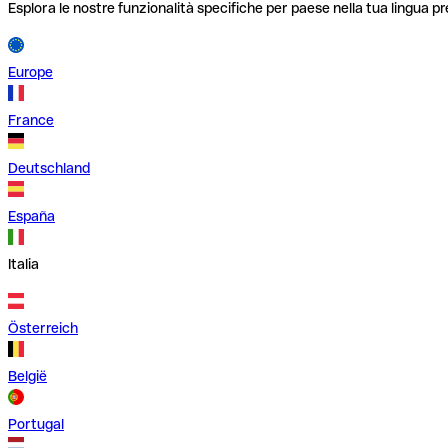
Esplora le nostre funzionalità specifiche per paese nella tua lingua pr
Europe
France
Deutschland
España
Italia
Österreich
België
Portugal