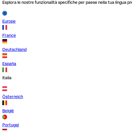
Esplora le nostre funzionalità specifiche per paese nella tua lingua pr
Europe
France
Deutschland
España
Italia
Österreich
België
Portugal