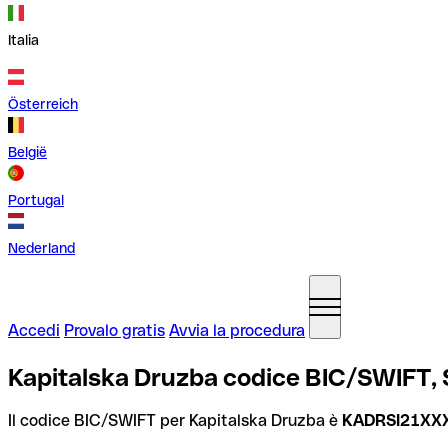
Italia
Österreich
België
Portugal
Nederland
Accedi
Provalo gratis
Avvia la procedura
Kapitalska Druzba codice BIC/SWIFT, 
Il codice BIC/SWIFT per Kapitalska Druzba è
KADRSI21XX