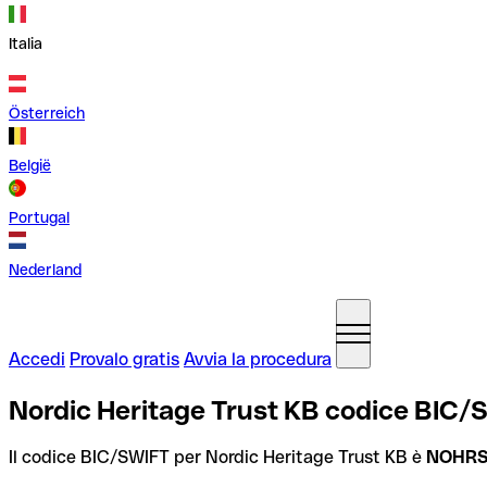
Italia
Österreich
België
Portugal
Nederland
Accedi
Provalo gratis
Avvia la procedura
Nordic Heritage Trust KB codice BIC/
Il codice BIC/SWIFT per Nordic Heritage Trust KB è
NOHRS