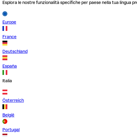
Esplora le nostre funzionalità specifiche per paese nella tua lingua pr
Europe
France
Deutschland
España
Italia
Österreich
België
Portugal