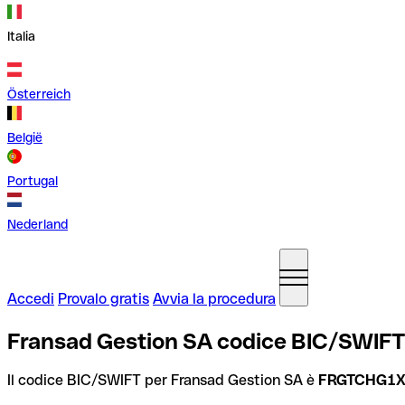
Italia
Österreich
België
Portugal
Nederland
Accedi
Provalo gratis
Avvia la procedura
Fransad Gestion SA codice BIC/SWIFT,
Il codice BIC/SWIFT per Fransad Gestion SA è
FRGTCHG1