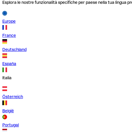
Esplora le nostre funzionalità specifiche per paese nella tua lingua pr
Europe
France
Deutschland
España
Italia
Österreich
België
Portugal