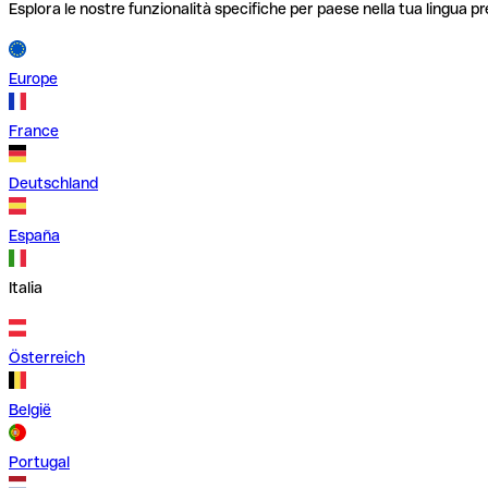
Esplora le nostre funzionalità specifiche per paese nella tua lingua pr
Europe
France
Deutschland
España
Italia
Österreich
België
Portugal