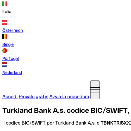
Italia
Österreich
België
Portugal
Nederland
Accedi
Provalo gratis
Avvia la procedura
Turkland Bank A.s. codice BIC/SWIFT,
Il codice BIC/SWIFT per Turkland Bank A.s. è
TBNKTRISXX