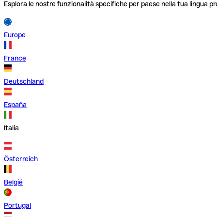
Esplora le nostre funzionalità specifiche per paese nella tua lingua pr
Europe
France
Deutschland
España
Italia
Österreich
België
Portugal