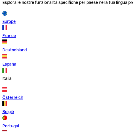
Esplora le nostre funzionalità specifiche per paese nella tua lingua pr
Europe
France
Deutschland
España
Italia
Österreich
België
Portugal