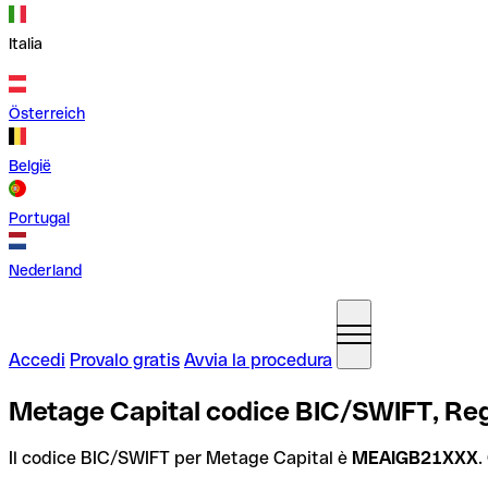
Italia
Österreich
België
Portugal
Nederland
Accedi
Provalo gratis
Avvia la procedura
Metage Capital codice BIC/SWIFT, Re
Il codice BIC/SWIFT per Metage Capital è
MEAIGB21XXX
.