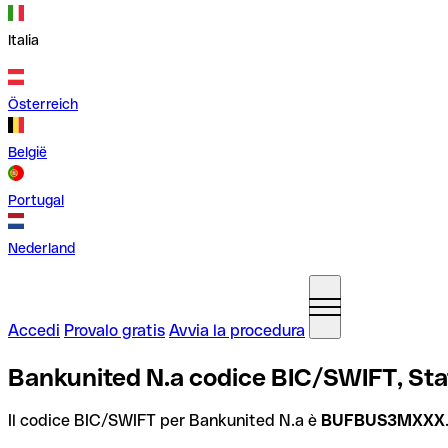
Italia
Österreich
België
Portugal
Nederland
Accedi
Provalo gratis
Avvia la procedura
Bankunited N.a codice BIC/SWIFT, Stat
Il codice BIC/SWIFT per Bankunited N.a è
BUFBUS3MXXX