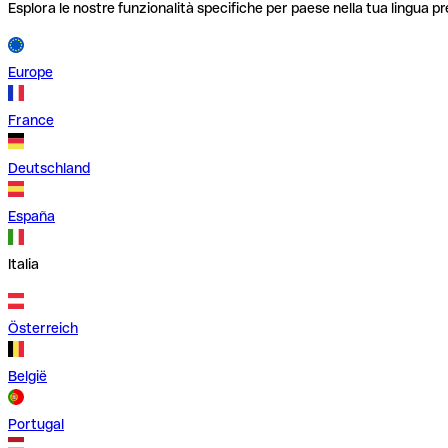
Esplora le nostre funzionalità specifiche per paese nella tua lingua pr
Europe
France
Deutschland
España
Italia
Österreich
België
Portugal