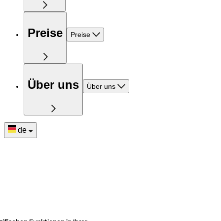
Preise
Preise
Über uns
Über uns
de