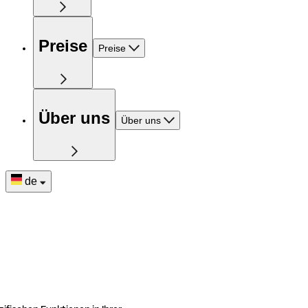
Preise
Preise
Über uns
Über uns
de