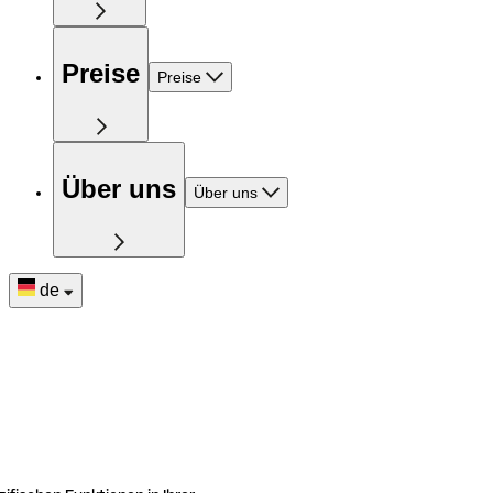
Preise
Preise
Über uns
Über uns
de