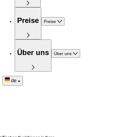
Preise
Preise
Über uns
Über uns
de