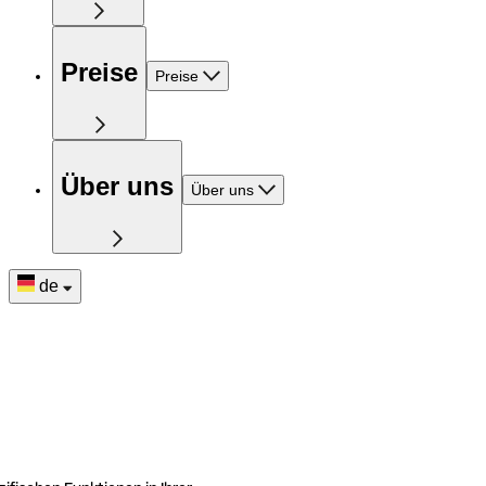
Preise
Preise
Über uns
Über uns
de