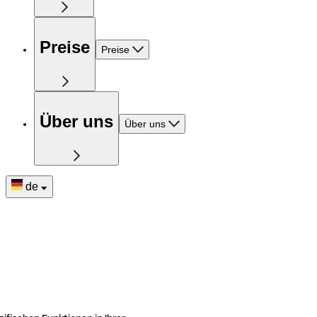
Preise
Preise
Über uns
Über uns
de