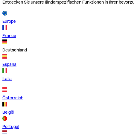
Entdecken Sie unsere länderspezifischen Funktionen in Ihrer bevor
Europe
France
Deutschland
España
Italia
Österreich
België
Portugal