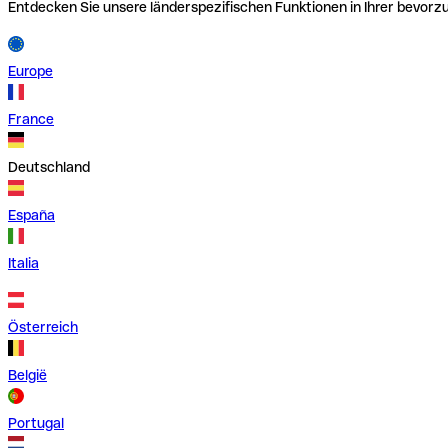
Entdecken Sie unsere länderspezifischen Funktionen in Ihrer bevor
Europe
France
Deutschland
España
Italia
Österreich
België
Portugal