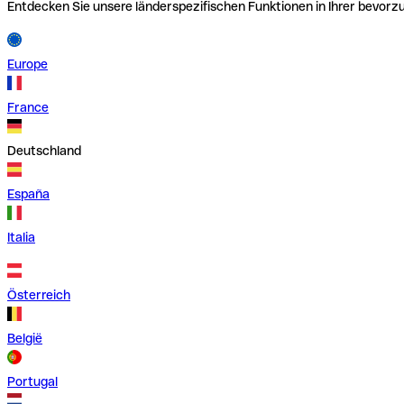
Entdecken Sie unsere länderspezifischen Funktionen in Ihrer bevor
Europe
France
Deutschland
España
Italia
Österreich
België
Portugal