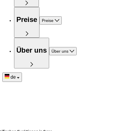
Preise
Preise
Über uns
Über uns
de