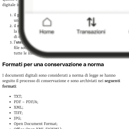
digitale in modo conforme alla normativa vigente:
il
produttore
: genera il documento digitale e lo trasforma in
un pacchetto di versamento (PdV);
il
responsabile della conservazione
: appone la firma digitale e
la marca temporale sul PdV e converte il file in un pacchetto
di conservazione;
l’
utente
: quando richiede di accedere al documento, riceve il
file sotto forma di pacchetto di distribuzione, che contiene
tutte le informazioni utili per consultarlo.
Formati per una conservazione a norma
I documenti digitali sono considerati a norma di legge se hanno
seguito il processo di conservazione e sono archiviati nei
seguenti
formati
:
TXT;
PDF – PDF/A;
XML;
TIFF;
JPG;
Open Document Format;