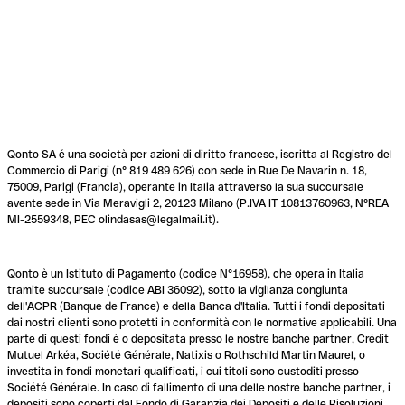
Qonto SA é una società per azioni di diritto francese, iscritta al Registro del
Commercio di Parigi (n° 819 489 626) con sede in Rue De Navarin n. 18,
75009, Parigi (Francia), operante in Italia attraverso la sua succursale
avente sede in Via Meravigli 2, 20123 Milano (P.IVA IT 10813760963, N°REA
MI-2559348, PEC olindasas@legalmail.it).
Qonto è un Istituto di Pagamento (codice N°16958), che opera in Italia
tramite succursale (codice ABI 36092), sotto la vigilanza congiunta
dell'ACPR (Banque de France) e della Banca d'Italia. Tutti i fondi depositati
dai nostri clienti sono protetti in conformità con le normative applicabili. Una
parte di questi fondi è o depositata presso le nostre banche partner, Crédit
Mutuel Arkéa, Société Générale, Natixis o Rothschild Martin Maurel, o
investita in fondi monetari qualificati, i cui titoli sono custoditi presso
Société Générale. In caso di fallimento di una delle nostre banche partner, i
depositi sono coperti dal Fondo di Garanzia dei Depositi e delle Risoluzioni