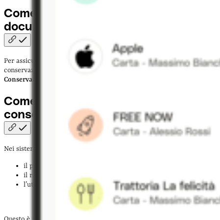
Come conservare digitalmente i
documenti
Per assicurare tutti questi vantaggi, devi scegliere un servizio di
conservazione digitale a norma, che ha richiesto l’
accredito come
Conservatore
all’Agenzia per l’Italia Digitale (AgID).
Come funzionano i sistemi di
conservazione
digitale?
Nei sistemi di conservazione digitale, sono coinvolte tre figure:
il produttore;
il responsabile della conservazione;
l’utente.
Questo è il processo che si segue per conservare un documento