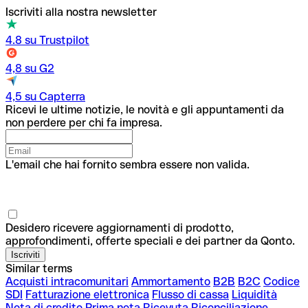
Iscriviti alla nostra newsletter
4.8 su Trustpilot
4,8 su G2
4,5 su Capterra
Ricevi le ultime notizie, le novità e gli appuntamenti da
non perdere per chi fa impresa.
L'email che hai fornito sembra essere non valida.
Desidero ricevere aggiornamenti di prodotto,
approfondimenti, offerte speciali e dei partner da Qonto.
Similar terms
Acquisti intracomunitari
Ammortamento
B2B
B2C
Codice
SDI
Fatturazione elettronica
Flusso di cassa
Liquidità
Nota di credito
Prima nota
Ricevuta
Riconciliazione