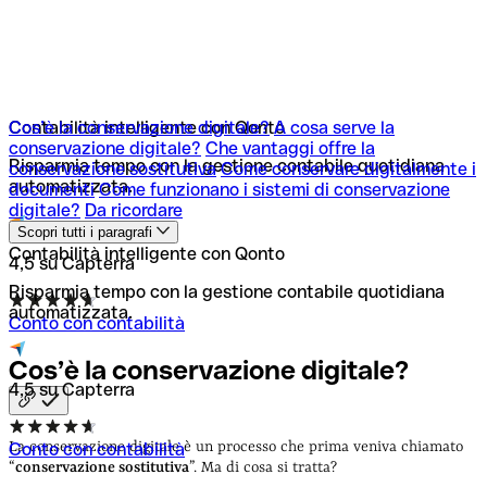
Cos’è la conservazione digitale?
Contabilità intelligente con Qonto
A cosa serve la
conservazione digitale?
Che vantaggi offre la
Risparmia tempo con la gestione contabile quotidiana
conservazione sostitutiva
Come conservare digitalmente i
automatizzata.
documenti
Come funzionano i sistemi di conservazione
digitale?
Da ricordare
Scopri tutti i paragrafi
Contabilità intelligente con Qonto
4,5 su Capterra
Risparmia tempo con la gestione contabile quotidiana
automatizzata.
Conto con contabilità
Cos’è la conservazione
digitale?
4,5 su Capterra
La conservazione digitale è un processo che prima veniva chiamato
Conto con contabilità
“
conservazione sostitutiva
”. Ma di cosa si tratta?