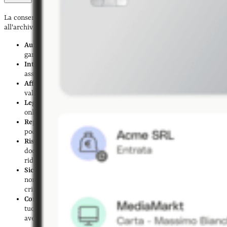
La conservazione digitale ti offre molti vantaggi rispetto
all'archiviazione dei documenti cartacei:
Autenticità
: la firma digitale e la marca temporale ti
garantiscono l’origine del documento;
Integrità
: grazie a questi meccanismi di controllo, il sistema si
assicura che il tuo documento non sia stato modificato;
Affidabilità
: la piattaforma controlla che il tuo documento resti
valido nel tempo;
Leggibilità:
il tuo documento deve essere sempre accessibile
online se tu o i tuoi collaboratori volete consultarlo;
Reperibilità
: puoi cercare e avere accesso ai documenti in
poco tempo;
Risparmio di spazio
: ti consente di liberarti dei faldoni di
documenti e degli altri spazi di archiviazione cartacei,
riducendo anche i costi di gestione;
Sicurezza:
i tuoi documenti digitali sono protetti da accessi
non autorizzati attraverso sistemi di autenticazione e
crittografia;
Conformità normativa:
la conservazione digitale garantisce ai
tuoi documenti la conformità alle normative vigenti, senza
avere un archivio cartaceo.