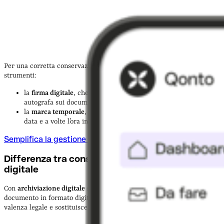
Per una corretta conservazione digitale, sono necessari due
strumenti:
la
firma digitale
, che ha lo stesso valore legale della firma
autografa sui documenti cartacei;
la
marca temporale
, ossia una serie di caratteri che indicano la
data e a volte l’ora in cui il documento è stato redatto.
Semplifica la gestione contabile
Differenza tra conservazione e archiviazione
digitale
Con
archiviazione digitale
si intende il semplice salvataggio di un
documento in formato digitale, mentre la
conservazione digitale
ha
valenza legale e sostituisce la conservazione cartacea.