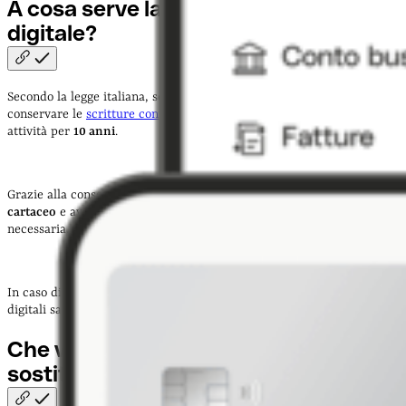
A cosa serve la conservazione
digitale?
Secondo la legge italiana, se hai un’impresa o una
Partita IVA
devi
conservare le
scritture contabili
e i documenti relativi alla tua
attività per
10 anni
.
Grazie alla conservazione digitale, puoi
liberarti dell’originale
cartaceo
e avere un archivio online con tutta la documentazione
necessaria.
In caso di controlli dell’Agenzia delle Entrate, i tuoi documenti
digitali saranno considerati
giuridicamente validi
.
Che vantaggi offre la conservazione
sostitutiva