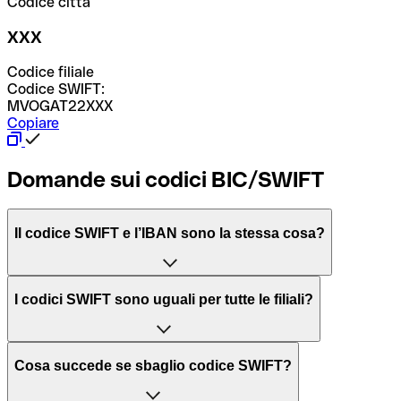
Codice città
XXX
Codice filiale
Codice SWIFT:
MVOGAT22XXX
Copiare
Domande sui codici BIC/SWIFT
Il codice SWIFT e l’IBAN sono la stessa cosa?
L'acronimo SWIFT sta per “Society for Worldwide
I codici SWIFT sono uguali per tutte le filiali?
Interbank Financial Telecommunication”, una rete globale
per l’elaborazione dei pagamenti tra diversi Paesi.
Dipende dalle banche. In alcuni casi le banche utilizzano
Cosa succede se sbaglio codice SWIFT?
lo stesso codice SWIFT per filiali diverse. In altri casi, le
Il BIC, invece, sta per “Bank Identifier Code” ed è una
banche preferiscono avere un codice SWIFT dedicato per