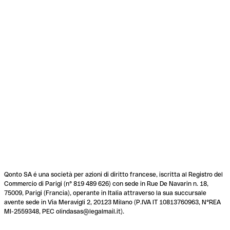
Qonto SA é una società per azioni di diritto francese, iscritta al Registro del
Commercio di Parigi (n° 819 489 626) con sede in Rue De Navarin n. 18,
75009, Parigi (Francia), operante in Italia attraverso la sua succursale
avente sede in Via Meravigli 2, 20123 Milano (P.IVA IT 10813760963, N°REA
MI-2559348, PEC olindasas@legalmail.it).