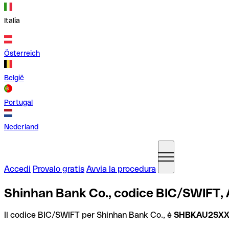
Italia
Österreich
België
Portugal
Nederland
Accedi
Provalo gratis
Avvia la procedura
Shinhan Bank Co., codice BIC/SWIFT, 
Il codice BIC/SWIFT per Shinhan Bank Co., è
SHBKAU2SX