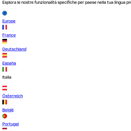
Esplora le nostre funzionalità specifiche per paese nella tua lingua pr
Europe
France
Deutschland
España
Italia
Österreich
België
Portugal