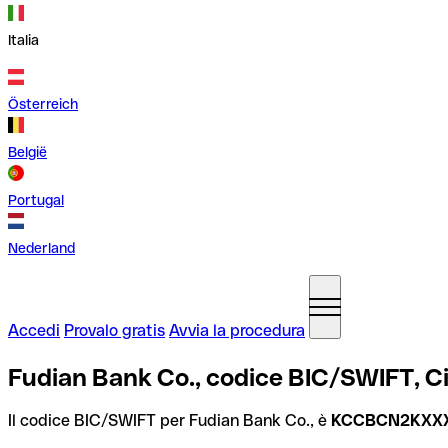
Italia
Österreich
België
Portugal
Nederland
Accedi
Provalo gratis
Avvia la procedura
Fudian Bank Co., codice BIC/SWIFT, C
Il codice BIC/SWIFT per Fudian Bank Co., è
KCCBCN2KXX