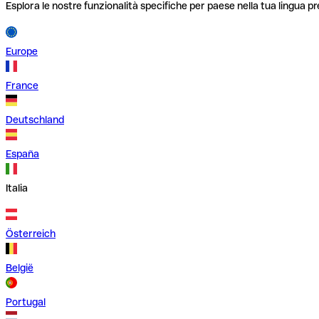
Esplora le nostre funzionalità specifiche per paese nella tua lingua pr
Europe
France
Deutschland
España
Italia
Österreich
België
Portugal