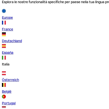
Esplora le nostre funzionalità specifiche per paese nella tua lingua pr
Europe
France
Deutschland
España
Italia
Österreich
België
Portugal