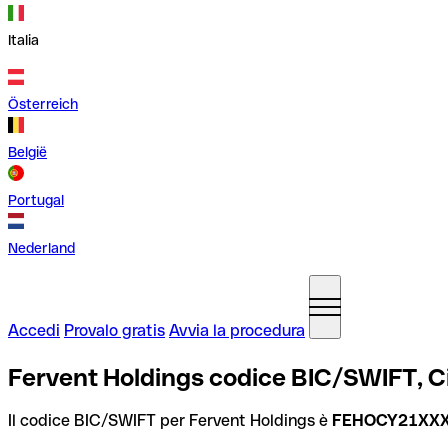
Italia
Österreich
België
Portugal
Nederland
Accedi
Provalo gratis
Avvia la procedura
Fervent Holdings codice BIC/SWIFT, C
Il codice BIC/SWIFT per Fervent Holdings è
FEHOCY21XX