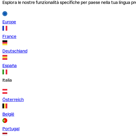
Esplora le nostre funzionalità specifiche per paese nella tua lingua pr
Europe
France
Deutschland
España
Italia
Österreich
België
Portugal