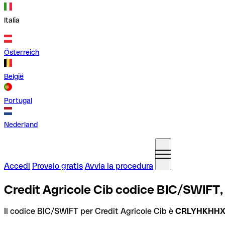
Italia
Österreich
België
Portugal
Nederland
Accedi
Provalo gratis
Avvia la procedura
Credit Agricole Cib codice BIC/SWIFT
Il codice BIC/SWIFT per Credit Agricole Cib è
CRLYHKHH