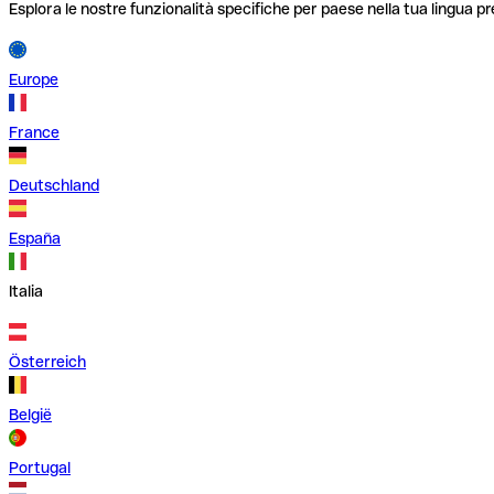
Esplora le nostre funzionalità specifiche per paese nella tua lingua pr
Europe
France
Deutschland
España
Italia
Österreich
België
Portugal