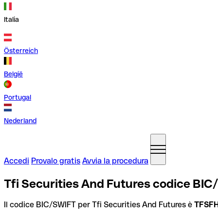
Italia
Österreich
België
Portugal
Nederland
Accedi
Provalo gratis
Avvia la procedura
Tfi Securities And Futures codice BI
Il codice BIC/SWIFT per Tfi Securities And Futures è
TFSF