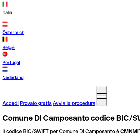
Italia
Österreich
België
Portugal
Nederland
Accedi
Provalo gratis
Avvia la procedura
Comune DI Camposanto codice BIC/SWI
Il codice BIC/SWIFT per Comune DI Camposanto è
CMNMI