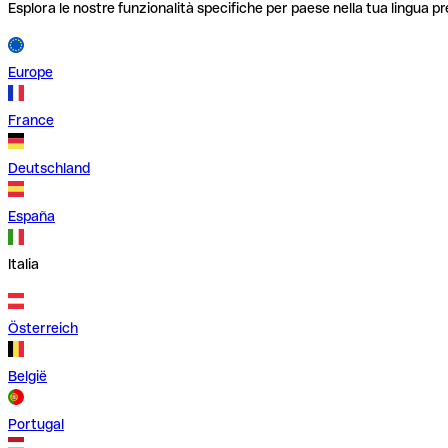
Esplora le nostre funzionalità specifiche per paese nella tua lingua pr
Europe
France
Deutschland
España
Italia
Österreich
België
Portugal