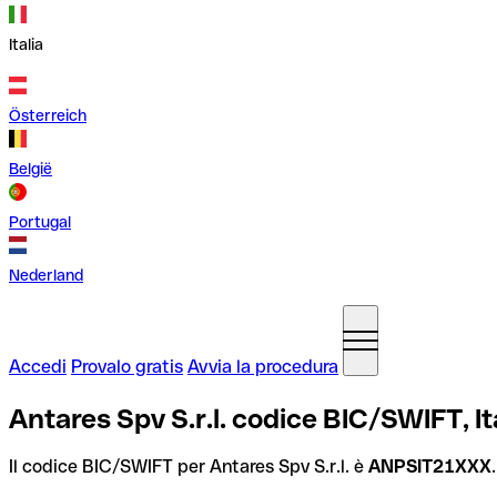
Italia
Österreich
België
Portugal
Nederland
Accedi
Provalo gratis
Avvia la procedura
Antares Spv S.r.l. codice BIC/SWIFT, It
Il codice BIC/SWIFT per Antares Spv S.r.l. è
ANPSIT21XXX