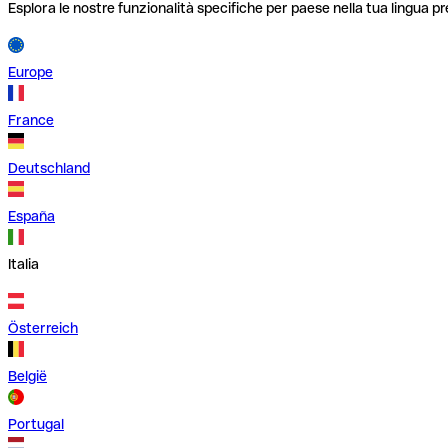
Esplora le nostre funzionalità specifiche per paese nella tua lingua pr
Europe
France
Deutschland
España
Italia
Österreich
België
Portugal