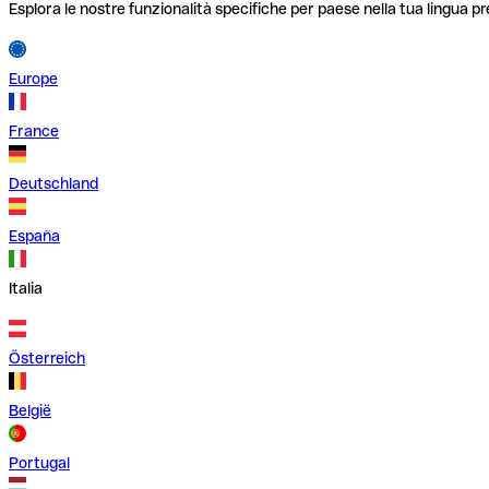
Esplora le nostre funzionalità specifiche per paese nella tua lingua pr
Europe
France
Deutschland
España
Italia
Österreich
België
Portugal