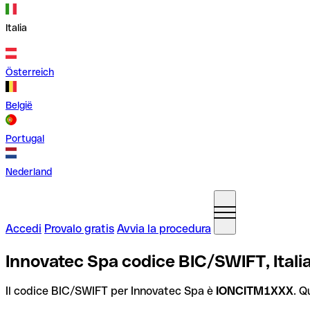
Italia
Österreich
België
Portugal
Nederland
Accedi
Provalo gratis
Avvia la procedura
Innovatec Spa codice BIC/SWIFT, Itali
Il codice BIC/SWIFT per Innovatec Spa è
IONCITM1XXX
. Q