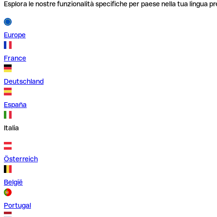
Esplora le nostre funzionalità specifiche per paese nella tua lingua pr
Europe
France
Deutschland
España
Italia
Österreich
België
Portugal