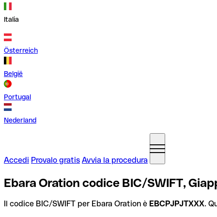
Italia
Österreich
België
Portugal
Nederland
Accedi
Provalo gratis
Avvia la procedura
Ebara Oration codice BIC/SWIFT, Gia
Il codice BIC/SWIFT per Ebara Oration è
EBCPJPJTXXX
. Q