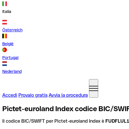
Italia
Österreich
België
Portugal
Nederland
Accedi
Provalo gratis
Avvia la procedura
Pictet-euroland Index codice BIC/SW
Il codice BIC/SWIFT per Pictet-euroland Index è
FUDFLUL