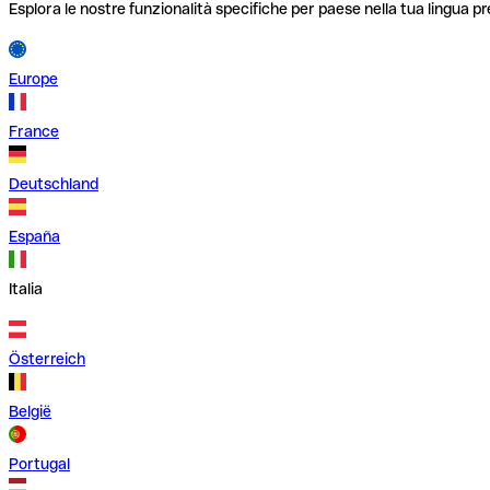
Esplora le nostre funzionalità specifiche per paese nella tua lingua pr
Europe
France
Deutschland
España
Italia
Österreich
België
Portugal