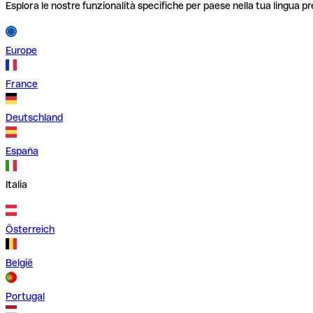
Esplora le nostre funzionalità specifiche per paese nella tua lingua pr
Europe
France
Deutschland
España
Italia
Österreich
België
Portugal