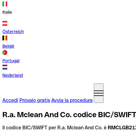
Italia
Österreich
België
Portugal
Nederland
Accedi
Provalo gratis
Avvia la procedura
R.a. Mclean And Co. codice BIC/SWIFT
Il codice BIC/SWIFT per R.a. Mclean And Co. è
RMCLGB21