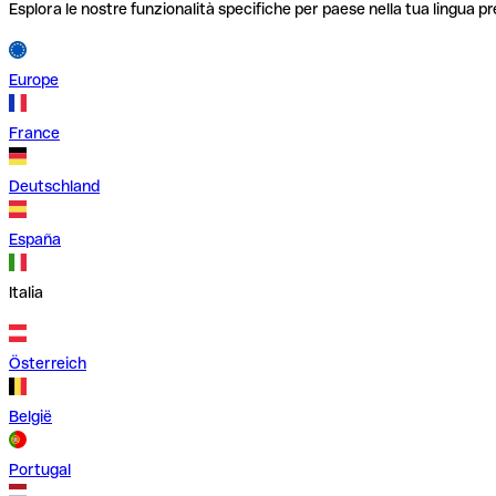
Esplora le nostre funzionalità specifiche per paese nella tua lingua pr
Europe
France
Deutschland
España
Italia
Österreich
België
Portugal