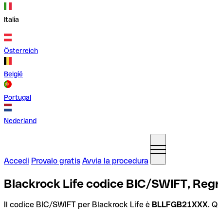
Italia
Österreich
België
Portugal
Nederland
Accedi
Provalo gratis
Avvia la procedura
Blackrock Life codice BIC/SWIFT, Reg
Il codice BIC/SWIFT per Blackrock Life è
BLLFGB21XXX
. 