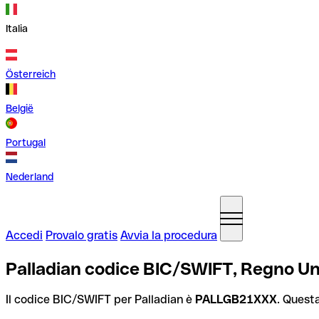
Italia
Österreich
België
Portugal
Nederland
Accedi
Provalo gratis
Avvia la procedura
Palladian codice BIC/SWIFT, Regno Un
Il codice BIC/SWIFT per Palladian è
PALLGB21XXX
. Questa