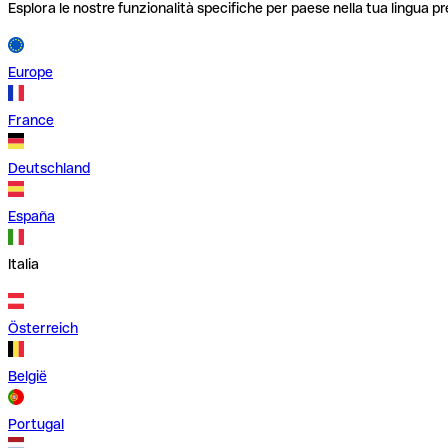
Esplora le nostre funzionalità specifiche per paese nella tua lingua pr
Europe
France
Deutschland
España
Italia
Österreich
België
Portugal