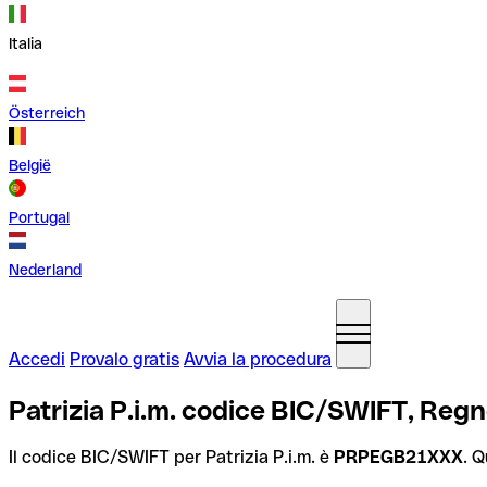
Italia
Österreich
België
Portugal
Nederland
Accedi
Provalo gratis
Avvia la procedura
Patrizia P.i.m. codice BIC/SWIFT, Regn
Il codice BIC/SWIFT per Patrizia P.i.m. è
PRPEGB21XXX
. Q