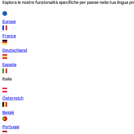
Esplora le nostre funzionalità specifiche per paese nella tua lingua pr
Europe
France
Deutschland
España
Italia
Österreich
België
Portugal