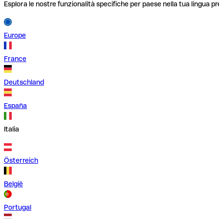
Esplora le nostre funzionalità specifiche per paese nella tua lingua pr
Europe
France
Deutschland
España
Italia
Österreich
België
Portugal