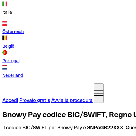
Italia
Österreich
België
Portugal
Nederland
Accedi
Provalo gratis
Avvia la procedura
Snowy Pay codice BIC/SWIFT, Regno 
Il codice BIC/SWIFT per Snowy Pay è
SNPAGB22XXX
. Que