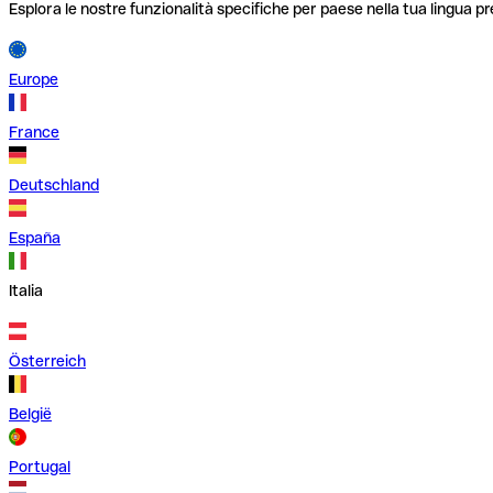
Esplora le nostre funzionalità specifiche per paese nella tua lingua pr
Europe
France
Deutschland
España
Italia
Österreich
België
Portugal