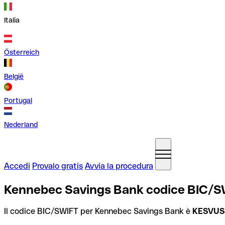
Italia
Österreich
België
Portugal
Nederland
Accedi
Provalo gratis
Avvia la procedura
Kennebec Savings Bank codice BIC/SWI
Il codice BIC/SWIFT per Kennebec Savings Bank è
KESVUS