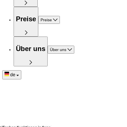
Preise
Preise
Über uns
Über uns
de