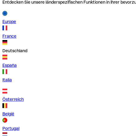
Entdecken Sie unsere länderspezifischen Funktionen in Ihrer bevor
Europe
France
Deutschland
España
Italia
Österreich
België
Portugal