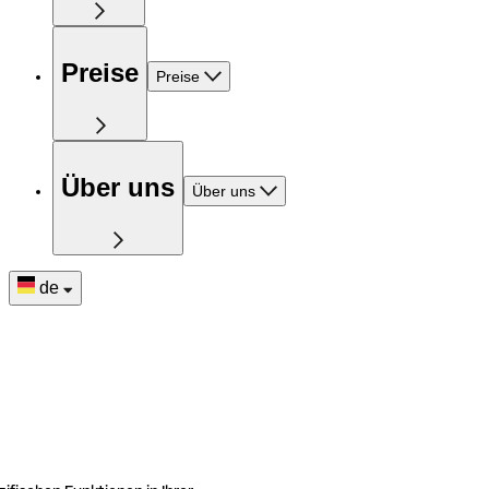
Preise
Preise
Über uns
Über uns
de