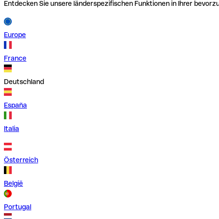
Entdecken Sie unsere länderspezifischen Funktionen in Ihrer bevor
Europe
France
Deutschland
España
Italia
Österreich
België
Portugal