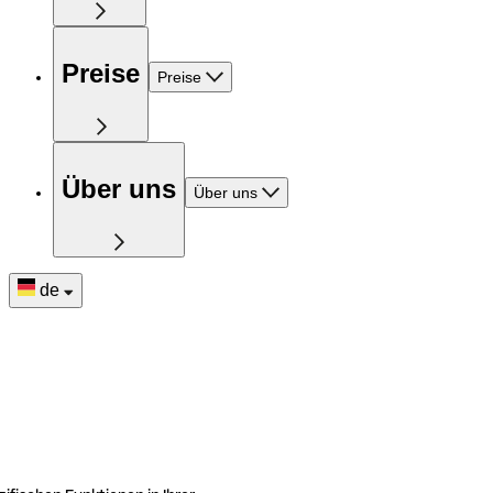
Preise
Preise
Über uns
Über uns
de